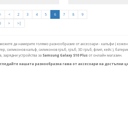
<
<
2
3
4
5
6
7
8
9
0
>
>|
 можете да намерите голямо разнообразие от аксесоари - калъфи ( кожен 
тер, силиконов калъф, силиконов гръб, гръб, 3D гръб, флип, кейс ), батери
а, зарядни устройства за
Samsung Galaxy S10 Plus
от онлайн магазин.
гледайте нашата разнообразна гама от аксесоари на достъпни ц