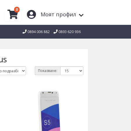
0
Моят профил
0894 006 882
0893 620 936
us
Показване: