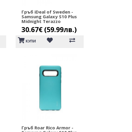
Гръб iDeal of Sweden -
Samsung Galaxy S10 Plus
Midnight Terazzo
30.67€ (59.99лв.)
КУПИ
Гръб Roar Rico Armor -