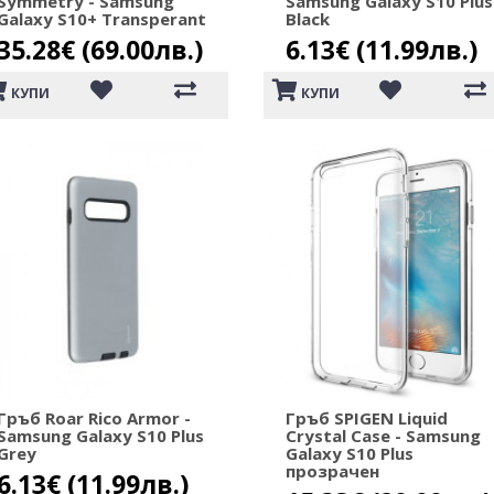
Symmetry - Samsung
Samsung Galaxy S10 Plus
Galaxy S10+ Transperant
Black
35.28€ (69.00лв.)
6.13€ (11.99лв.)
КУПИ
КУПИ
Гръб Roar Rico Armor -
Гръб SPIGEN Liquid
Samsung Galaxy S10 Plus
Crystal Case - Samsung
Grey
Galaxy S10 Plus
прозрачен
6.13€ (11.99лв.)