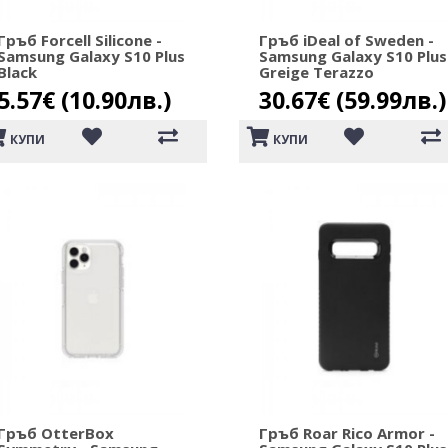
Гръб Forcell Silicone -
Гръб iDeal of Sweden -
Samsung Galaxy S10 Plus
Samsung Galaxy S10 Plus
Black
Greige Terazzo
5.57€ (10.90лв.)
30.67€ (59.99лв.)
КУПИ
КУПИ
Гръб OtterBox
Гръб Roar Rico Armor -