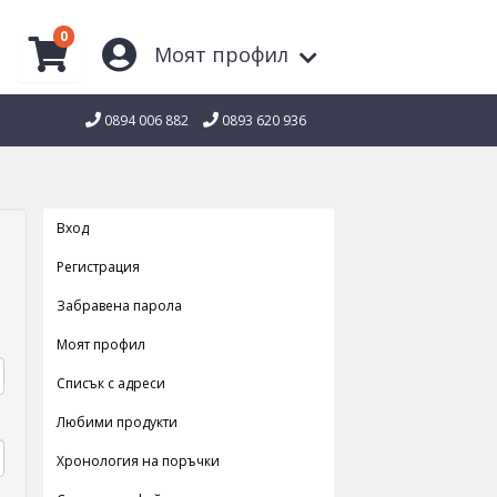
0
Моят профил
0894 006 882
0893 620 936
Вход
Регистрация
Забравена парола
Моят профил
Списък с адреси
Любими продукти
Хронология на поръчки