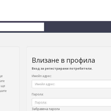
Влизане в профила
Вход за регистрирани потребители.
ще
Имейл адрес:
ате
и ще
ашите
Парола:
Забравена парола