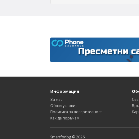
Информация
Об
За нас
Свъ
Общи условия
Връ
Политика за поверителност
Кар
Как да поръчам
Smartfonbg © 2026