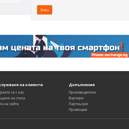
служване на клиенти
Допълнения
ржете се с нас
Производители
щане на стока
Ваучери
та на сайта
Партньори
Промоции