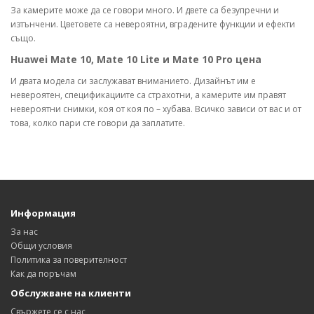
За камерите може да се говори много. И двете са безупречни и
изтънчени. Цветовете са невероятни, вградените функции и ефекти
също.
Huawei Mate 10, Mate 10 Lite и Mate 10 Pro цена
И двата модела си заслужават вниманието. Дизайнът им е
невероятен, спецификациите са страхотни, а камерите им правят
невероятни снимки, коя от коя по – хубава. Всичко зависи от вас и от
това, колко пари сте говори да заплатите.
Информация
За нас
Общи условия
Политика за поверителност
Как да поръчам
Обслужване на клиенти
Свържете се с нас