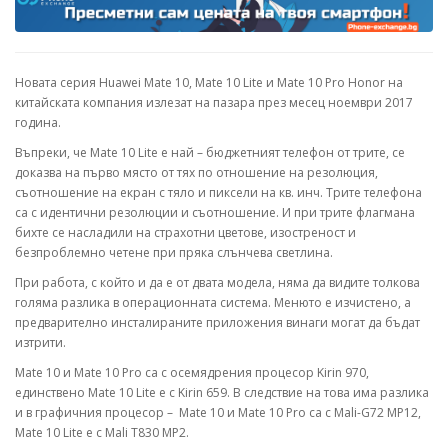
Новата серия Huawei Mate 10, Mate 10 Lite и Mate 10 Pro Honor на
китайската компания излезат на пазара през месец ноември 2017
година.
Въпреки, че Mate 10 Lite е най – бюджетният телефон от трите, се
доказва на първо място от тях по отношение на резолюция,
съотношение на екран с тяло и пиксели на кв. инч. Трите телефона
са с идентични резолюции и съотношение. И при трите флагмана
бихте се насладили на страхотни цветове, изостреност и
безпроблемно четене при пряка слънчева светлина.
При работа, с който и да е от двата модела, няма да видите толкова
голяма разлика в операционната система. Менюто е изчистено, а
предварително инсталираните приложения винаги могат да бъдат
изтрити.
Mate 10 и Mate 10 Pro са с осемядрения процесор Kirin 970,
единствено Mate 10 Lite е с Kirin 659. В следствие на това има разлика
и в графичния процесор – Mate 10 и Mate 10 Pro са с Mali-G72 MP12,
Mate 10 Lite е с Mali T830 MP2.