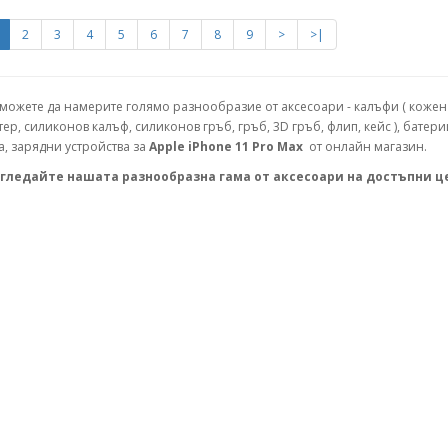
2
3
4
5
6
7
8
9
>
>|
 можете да намерите голямо разнообразие от аксесоари - калъфи ( кожен 
тер, силиконов калъф, силиконов гръб, гръб, 3D гръб, флип, кейс ), батери
а, зарядни устройства за
Apple iPhone 11 Pro Max
от онлайн магазин.
гледайте нашата разнообразна гама от аксесоари на достъпни ц