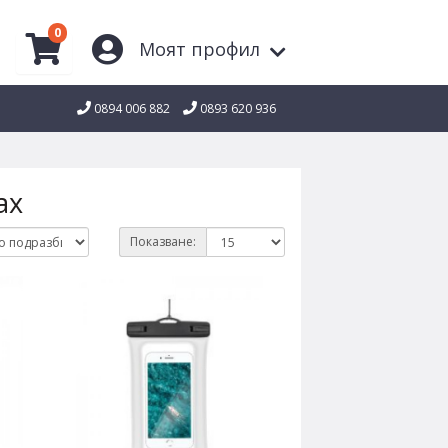
0
Моят профил
0894 006 882
0893 620 936
ax
Показване: