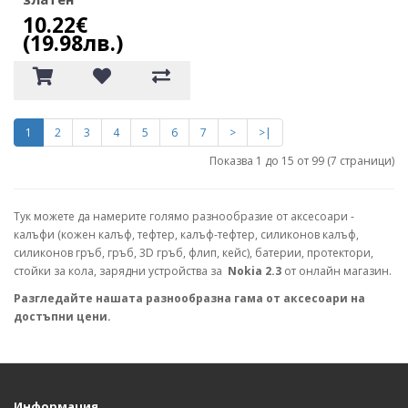
10.22€
(19.98лв.)
1
2
3
4
5
6
7
>
>|
Показва 1 до 15 от 99 (7 страници)
Тук можете да намерите голямо разнообразие от аксесоари -
калъфи (кожен калъф, тефтер, калъф-тефтер, силиконов калъф,
силиконов гръб, гръб, 3D гръб, флип, кейс), батерии, протектори,
стойки за кола, зарядни устройства за
Nokia 2.3
от онлайн магазин.
Разгледайте нашата разнообразна гама от аксесоари на
достъпни цени.
Информация