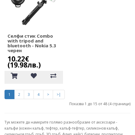
Селфи стик Combo
with tripod and
bluetooth - Nokia 5.3
черeн
10.22€
(19.98лв.)
1
2
3
4
>
>|
Показва 1 до 15 от 48 (4 страници)
Тук можете да намерите голямо разнообразие от аксесоари -
калъфи (кожен калъф, тефтер, калъф-тефтер, силиконов калъф,
силиконов гръб, гръб, 3D гръб, флип, кейс), батерии, протектори,