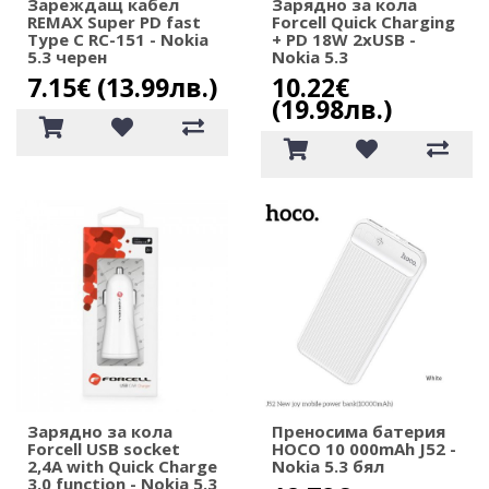
Зареждащ кабел
Зарядно за кола
REMAX Super PD fast
Forcell Quick Charging
Type C RC-151 - Nokia
+ PD 18W 2xUSB -
5.3 черен
Nokia 5.3
7.15€ (13.99лв.)
10.22€
(19.98лв.)
Зарядно за кола
Преносима батерия
Forcell USB socket
HOCO 10 000mAh J52 -
2,4A with Quick Charge
Nokia 5.3 бял
3.0 function - Nokia 5.3