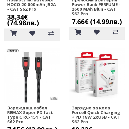
HOCO 20 000mAh J52A
Power Bank PERFUME -
- CAT S62 Pro
2600 MAh Blun - CAT
S62 Pro
38.34€
7.66€ (14.99лв.)
(74.98лв.)
Зареждащ кабел
Зарядно за кола
REMAX Super PD fast
Forcell Quick Charging
Type C RC-151 - CAT
+ PD 18W 2xUSB - CAT
S62 Pro
S62 Pro