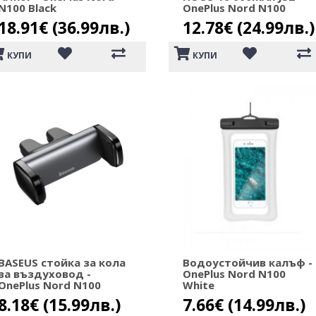
N100 Black
OnePlus Nord N100
18.91€ (36.99лв.)
12.78€ (24.99лв.)
КУПИ
КУПИ
BASEUS стойка за кола
Водоустойчив калъф -
за въздуховод -
OnePlus Nord N100
OnePlus Nord N100
White
8.18€ (15.99лв.)
7.66€ (14.99лв.)