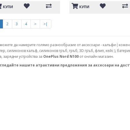
КУПИ
КУПИ
2
3
4
>
>|
 можете да намерите голямо разнообразие от аксесоари - калъфи ( кожен 
тер, силиконов калъф, силиконов гръб, гръб, 3D гръб, флип, кейс ), батери
а, зарядни устройства за
OnePlus Nord N100
от онлайн магазин.
гледайте нашите атрактивни предложения за аксесоари на дост