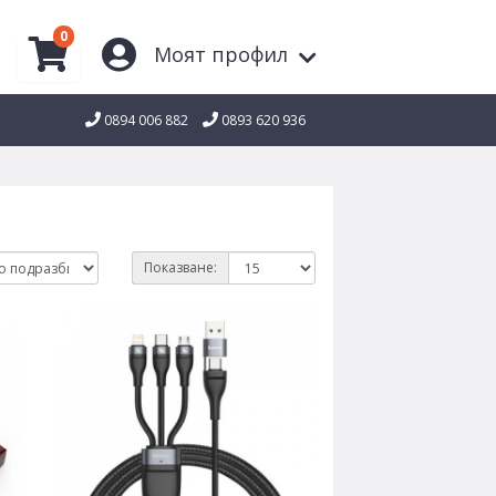
0
Моят профил
0894 006 882
0893 620 936
Показване: