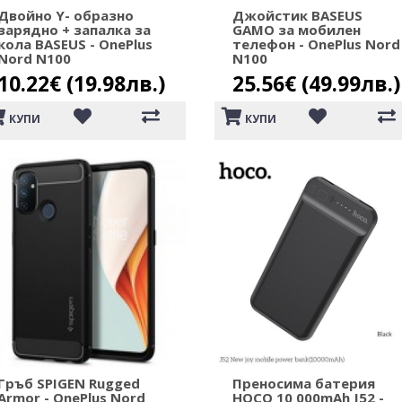
Двойно Y- образно
Джойстик BASEUS
зарядно + запалка за
GAMO за мобилен
кола BASEUS - OnePlus
телефон - OnePlus Nord
Nord N100
N100
10.22€ (19.98лв.)
25.56€ (49.99лв.)
КУПИ
КУПИ
Гръб SPIGEN Rugged
Преносима батерия
Armor - OnePlus Nord
HOCO 10 000mAh J52 -