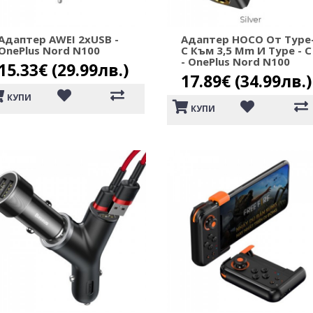
Адаптер AWEI 2xUSB -
Адаптер HOCO От Type
OnePlus Nord N100
C Към 3,5 Mm И Type - C
- OnePlus Nord N100
15.33€ (29.99лв.)
17.89€ (34.99лв.)
КУПИ
КУПИ