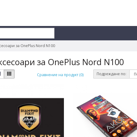
сесоари за OnePlus Nord N100
ксесоари за OnePlus Nord N100
Подреждане по:
Сравнение на продукт (0)