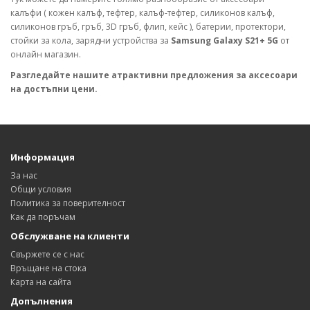
калъфи ( кожен калъф, тефтер, калъф-тефтер, силиконов калъф,
силиконов гръб, гръб, 3D гръб, флип, кейс ), батерии, протектори,
стойки за кола, зарядни устройства за
Samsung Galaxy S21+ 5G
от
онлайн магазин.
Разгледайте нашите атрактивни предложения за аксесоари
на достъпни цени.
Информация
За нас
Общи условия
Политика за поверителност
Как да поръчам
Обслужване на клиенти
Свържете се с нас
Връщане на стока
Карта на сайта
Допълнения