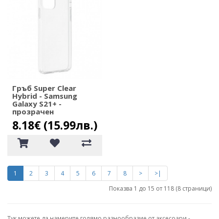
Гръб Super Clear
Hybrid - Samsung
Galaxy S21+ -
прозрачен
8.18€ (15.99лв.)
1
2
3
4
5
6
7
8
>
>|
Показва 1 до 15 от 118 (8 страници)
Тук можете да намерите голямо разнообразие от аксесоари -