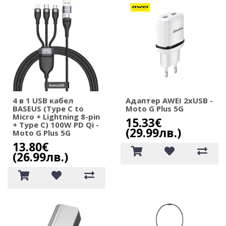
4 в 1 USB кабел
Адаптер AWEI 2xUSB -
BASEUS (Type C to
Moto G Plus 5G
Micro + Lightning 8-pin
15.33€
+ Type C) 100W PD Qi -
(29.99лв.)
Moto G Plus 5G
13.80€
(26.99лв.)