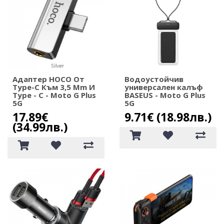
Адаптер HOCO От
Водоустойчив
Type-C Към 3,5 Mm И
универсален калъф
Type - C - Moto G Plus
BASEUS - Moto G Plus
5G
5G
17.89€
9.71€ (18.98лв.)
(34.99лв.)