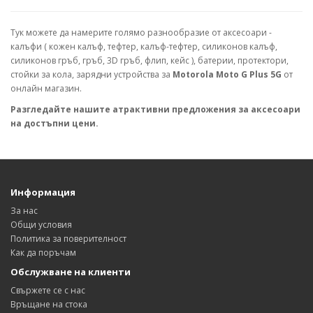
Тук можете да намерите голямо разнообразие от аксесоари -
калъфи ( кожен калъф, тефтер, калъф-тефтер, силиконов калъф,
силиконов гръб, гръб, 3D гръб, флип, кейс ), батерии, протектори,
стойки за кола, зарядни устройства за
Motorola Moto G Plus 5G
от
онлайн магазин.
Разгледайте нашите атрактивни предложения за аксесоари
на достъпни цени.
Информация
За нас
Общи условия
Политика за поверителност
Как да поръчам
Обслужване на клиенти
Свържете се с нас
Връщане на стока