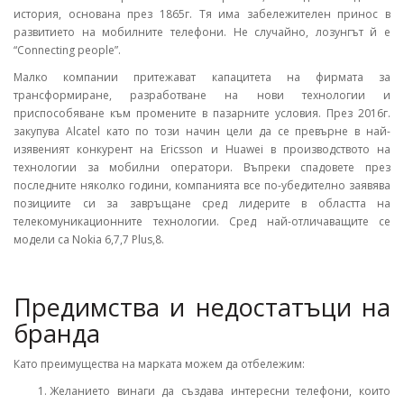
история, основана през 1865г. Тя има забележителен принос в
развитието на мобилните телефони. Не случайно, лозунгът й е
“Connecting people”.
Малко компании притежават капацитета на фирмата за
трансформиране, разработване на нови технологии и
приспособяване към промените в пазарните условия. През 2016г.
закупува Alcatel като по този начин цели да се превърне в най-
изявеният конкурент на Ericsson и Huawei в производството на
технологии за мобилни оператори. Въпреки спадовете през
последните няколко години, компанията все по-убедително заявява
позициите си за завръщане сред лидерите в областта на
телекомуникационните технологии. Сред най-отличаващите се
модели са Nokia 6,7,7 Plus,8.
Предимства и недостатъци на
бранда
Като преимущества на марката можем да отбележим:
Желанието винаги да създава интересни телефони, които