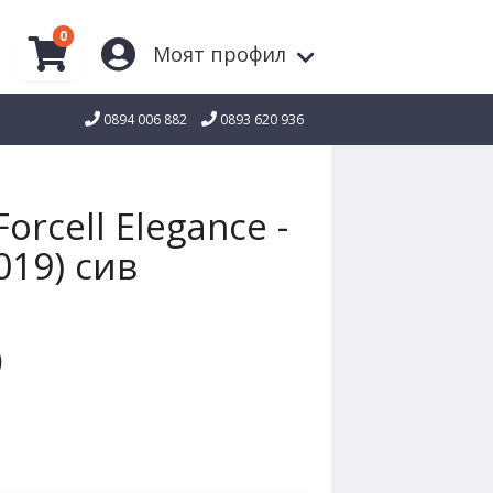
0
Моят профил
0894 006 882
0893 620 936
orcell Elegance -
019) сив
)