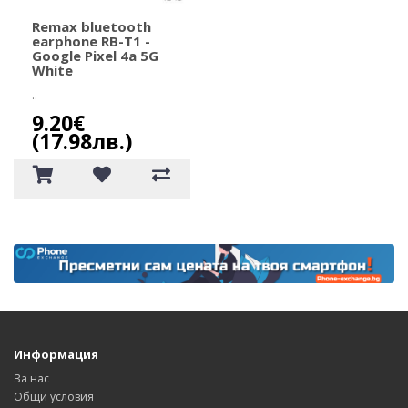
Remax bluetooth
еarphone RB-T1 -
Google Pixel 4a 5G
White
..
9.20€
(17.98лв.)
Информация
За нас
Общи условия