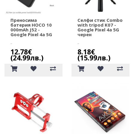
Преносима
Селфи стик Combo
батерия HOCO 10
with tripod K07 -
000mAh J52 -
Google Pixel 4a 5G
Google Pixel 4a 5G
черeн
..
..
12.78€
8.18€
(24.99лв.)
(15.99лв.)