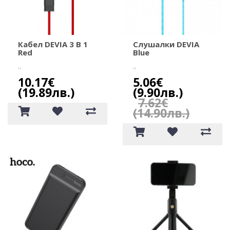
Кабел DEVIA 3 В 1
Слушалки DEVIA
Red
Blue
..
..
10.17€
5.06€
(19.89лв.)
(9.90лв.)
7.62€
(14.90лв.)