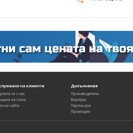
служване на клиенти
Допълнения
ржете се с нас
Производители
щане на стока
Ваучери
та на сайта
Партньори
Промоции