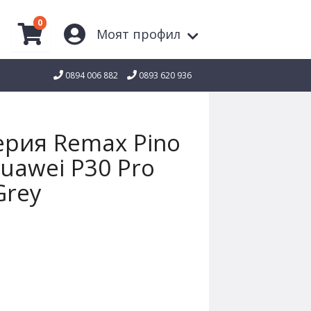
0
Моят профил
0894 006 882
0893 620 936
рия Remax Pino
uawei P30 Pro
Grey