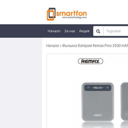
Начало
За нас
Акция
Начало
Външна батерия Remax Pino 2500 mAh -